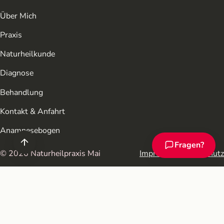
Über Mich
Praxis
Naturheilkunde
Diagnose
Behandlung
Kontakt & Anfahrt
Anamnesebogen
Fragen?
Chat-Assistent ö
© 2026 Naturheilpraxis Mai
Impressum
Datenschutz