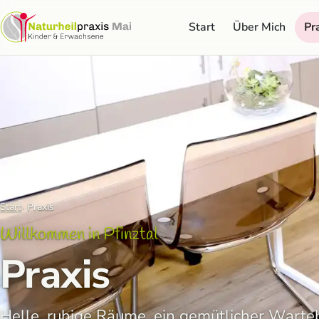
Start
Über Mich
Pr
Start
Praxis
Willkommen in Pfinztal
Praxis
Helle, ruhige Räume, ein gemütlicher Warte