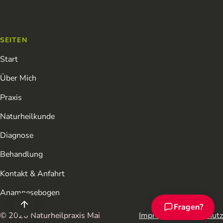
SEITEN
Start
Über Mich
Praxis
Naturheilkunde
Diagnose
Behandlung
Kontakt & Anfahrt
Anamnesebogen
Fragen?
Chat-Assistent ö
© 2026 Naturheilpraxis Mai
Impressum
Datenschutz