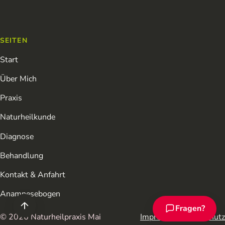
SEITEN
Start
Über Mich
Praxis
Naturheilkunde
Diagnose
Behandlung
Kontakt & Anfahrt
Anamnesebogen
Fragen?
Chat-Assistent ö
© 2026 Naturheilpraxis Mai
Impressum
Datenschutz